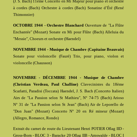
(J. S. Bach) 11ème Concerto en Mi Majeur pour piano et orchestre
à cordes (Bach) Orchestre à cordes (Bach) Sonatine d’Été (René
Thimonnier)
OCTOBRE 1944 - Orchestre Blanchard
Ouverture de "La Flûte
Enchantée" (Mozart) Sonate en Mi pour Flûte (Bach) Alleluia du
"Messie", Choeurs et orchestre (Haendel)
NOVEMBRE 1944 - Musique de Chambre (Capitaine Beauvais)
Sonate pour violoncelle (Fauré) Trio, pour piano, violon et
violoncelle (Chausson)
NOVEMBRE - DÉCEMBRE 1944 - Musique de Chambre
(Christian Verdeau, Paul Challine)
Clavecinistes du 18ème
Scarlatti, Paradisi (Toccata) Haendel, J. S. Bach (Concerto Italien)
Airs de "La Passion selon St Mathieu", N° 74-75 (Bach) Arioso
N° 31 de "La Passion selon St Jean" (Bach) Air de Leporello de
"Don Juan" (Mozart) Concerto N° 20 en Ré mineur (Mozart)
(Allegro, Romance, Rondo)
Extrait du carnet de route du Lieutenant Henri POTIER Oflag IID -
Gross-Born - BLOC 3 - Baracke 20 Oflag IIB - Arnswalde - BLOC I