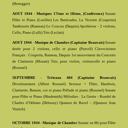
(Honegger)
AOUT 1944 - Musiques 17ème et 18ème, (Conférence)
Sonate
Flûte et Piano (Loeillet) Les Barricades, La Victoire (Couperin)
Tambourin (Rameau) Le Coucou (Daquin) Apothéose - 2 violons,
Cello, Piano (Lulli) Trio (Leclair)
AOUT 1944 - Musique de Chambre (Capitaine Beauvais)
Sonate
dorée pour 2 violons, cello et piano (Purcell) Clavecinistes
Français : Couperin, Rameau, Daquin 1er mouvement du Concerto
de Clarinette (Mozart) Trio, pour violon, violoncelle et piano
(Roussel)
SEPTEMBRE - Tréteaux 404 (Capitaine Beauvais)
Divertissement (Albert Roussel) Sextuor = Flûte, Hautbois,
Clarinette, Basson, cor et piano Prélude et piano (Roussel) Sonate
pour Flûte et Piano (Hindemith) Mélodies : La Grotte - Rondel de
Charles d’Orléans (Debussy) Quatuor de Ravel – (Quatuor Jean
Vinrich)
OCTOBRE 1944 - Musique de Chambre
Sonate en Mi pour Flûte