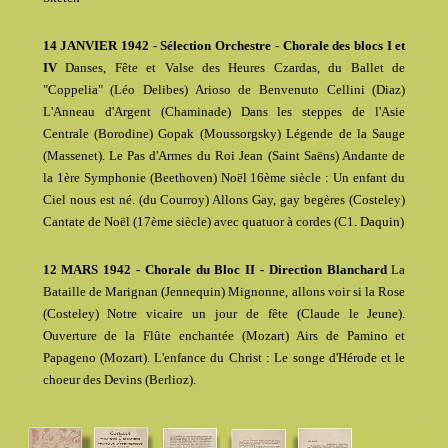
14 JANVIER 1942 - Sélection Orchestre - Chorale des blocs I et
IV
Danses, Fête et Valse des Heures Czardas, du Ballet de
"Coppelia" (Léo Delibes) Arioso de Benvenuto Cellini (Diaz)
L'Anneau d'Argent (Chaminade) Dans les steppes de l'Asie
Centrale (Borodine) Gopak (Moussorgsky) Légende de la Sauge
(Massenet). Le Pas d'Armes du Roi Jean (Saint Saëns) Andante de
la 1ère Symphonie (Beethoven) Noël 16ème siècle : Un enfant du
Ciel nous est né. (du Courroy) Allons Gay, gay begères (Costeley)
Cantate de Noël (17ème siècle) avec quatuor à cordes (C1. Daquin)
12 MARS 1942 - Chorale du Bloc II - Direction Blanchard
La
Bataille de Marignan (Jennequin) Mignonne, allons voir si la Rose
(Costeley) Notre vicaire un jour de fête (Claude le Jeune).
Ouverture de la Flûte enchantée (Mozart) Airs de Pamino et
Papageno (Mozart). L'enfance du Christ : Le songe d'Hérode et le
choeur des Devins (Berlioz).