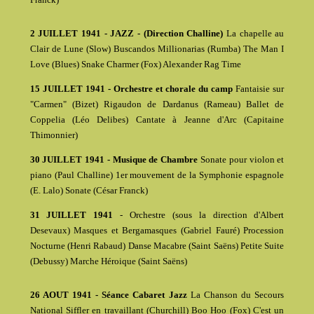
2 JUILLET 1941 - JAZZ - (Direction Challine)
La chapelle au
Clair de Lune (Slow) Buscandos Millionarias (Rumba) The Man I
Love (Blues) Snake Charmer (Fox) Alexander Rag Time
15 JUILLET 1941 - Orchestre et chorale du camp
Fantaisie sur
"Carmen" (Bizet) Rigaudon de Dardanus (Rameau) Ballet de
Coppelia (Léo Delibes) Cantate à Jeanne d'Arc (Capitaine
Thimonnier)
30 JUILLET 1941 - Musique de Chambre
Sonate pour violon et
piano (Paul Challine) 1er mouvement de la Symphonie espagnole
(E. Lalo) Sonate (César Franck)
31 JUILLET 1941
- Orchestre (sous la direction d'Albert
Desevaux) Masques et Bergamasques (Gabriel Fauré) Procession
Nocturne (Henri Rabaud) Danse Macabre (Saint Saëns) Petite Suite
(Debussy) Marche Héroique (Saint Saëns)
26 AOUT 1941 - Séance Cabaret Jazz
La Chanson du Secours
National Siffler en travaillant (Churchill) Boo Hoo (Fox) C'est un