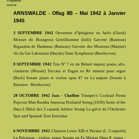
Programme
musical
ARNSWALDE - Oflag IIB – Mai 1942 à Janvier
1945
2 SEPTEMBRE 1942
Ouverture d’Iphigénie en Aulis (Gluck)
Menuet du Bourgeois Gentilhomme (lulli) Gavotte (Rameau)
Rigaudon de Dardanus (Rameau) Gavotte des Moutons (Martini)
Air du Gai Laboureur (Haydn) 5ème Symphonie (Beethoven)
8 SEPTEMBRE 1942
Trio N° 7 en mi Bémol majeur, piano, alto,
clarinette (Mozart) Toccata et Fugue en Ré mineur pour orgue
(Bach) Sonate piano et violon opus 47 en La majeur (Sonate à
Kreutzer - Beethoven)
28 OCTOBRE 1942 Jazz - Challine
Trumpet’s Cocktail Fiesta
Popcorn Man Rumba Amorosa Pixilated Swing (1939) Some of the
Days L’Hôtel des 3 canards Jubilee Stomp La grève de l’Orchestre
Spie and Spanish Tout Estendue
6 NOVEMBRE 1942
Chanson Louis XIII et Pavane (L. Couperin)
La Précieuse - violon, piano Sonate en Fa Majeur Opus 8, piano -