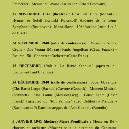
Prométhée - Menuet et Pavane (Lieutenant Albert Desevaux)
17 NOVEMBRE 1940 (théâtre) :
Cosi Fan Tutte (Mozart) -
Hymne au Soleil (Rymski Korsakoff) Andante de la 5ème
Symphonie (Beethoven) - Marseillaise - L'Arlésienne (suite 1 et 2
de Bizet)
24 NOVEMBRE 1940 (salle de conférences) :
Messe de Sainte
Cécile - Ave Verum (Mozart) Panic Angelicus (César Franck) -
Psaume 150 - Choeurs et Orchestre (César Frank)
15 DECEMBRE 1940 :
"La Reine s'ennuie" (opérette du
Lieutenant Paul Challine)
24 DÉCEMBRE 1940 (salle de conférences) :
Jubel Ouverture
(Chr. Bach) Largo (Haendel) Gavotte (Gosseck) - Moment Musical
(Schubert) - Une Larme (Moussorgsky) - Danse Lente (César
Franck) Passepied du "Roi s'amuse" (Léo Delibes) - Prélude -
(Rachmaninoff) Dans les steppes de l'Asie Centrale (Borodin)
5 JANVIER 1941 (théâtre) Messe Pontificale :
Messe en Ré -
choeurs et orchestre (Mozart) sous la direction du Capitaine