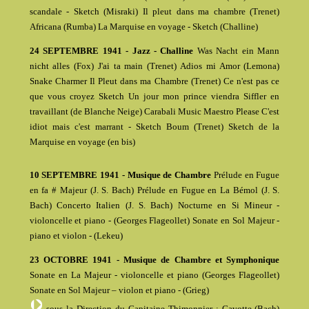
scandale - Sketch (Misraki) Il pleut dans ma chambre (Trenet)
Africana (Rumba) La Marquise en voyage - Sketch (Challine)
24 SEPTEMBRE 1941 - Jazz - Challine
Was Nacht ein Mann
nicht alles (Fox) J'ai ta main (Trenet) Adios mi Amor (Lemona)
Snake Charmer Il Pleut dans ma Chambre (Trenet) Ce n'est pas ce
que vous croyez Sketch Un jour mon prince viendra Siffler en
travaillant (de Blanche Neige) Carabali Music Maestro Please C'est
idiot mais c'est marrant - Sketch Boum (Trenet) Sketch de la
Marquise en voyage (en bis)
10 SEPTEMBRE 1941 - Musique de Chambre
Prélude en Fugue
en fa # Majeur (J. S. Bach) Prélude en Fugue en La Bémol (J. S.
Bach) Concerto Italien (J. S. Bach) Nocturne en Si Mineur -
violoncelle et piano - (Georges Flageollet) Sonate en Sol Majeur -
piano et violon - (Lekeu)
23 OCTOBRE 1941 - Musique de Chambre et Symphonique
Sonate en La Majeur - violoncelle et piano (Georges Flageollet)
Sonate en Sol Majeur – violon et piano - (Grieg)
sous la Direction du Capitaine Thimonnier : Gavotte (Bach)