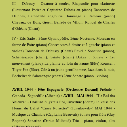
III – Debussy : Quatuor à cordes, Rhapsodie pour clarinette
(Lieutenant Potier et Capitaine Dubois au piano) Danseuses de
Delphes, Cathédrale engloutie Hommage à Rameau (piano)
Chevaux de Bois, Green, Ballade de Villon, Rondel de Charles
d’Orléans (Chant)
IV - Eric Satie : 3ème Gymnopédie, 5ème Nocturne, Morceau en
forme de Poire (piano) Choses vues à droite et à gauche (piano et
violon) Tombeau de Debussy (Chant) Ravel : Sonatine (piano),
Schéhérazade (chant), Sainte (chant) Dukas : Sonate - 1er
mouvement (piano), La plainte au loin du Faune (flûte) Roussel :
Tityre-Pan (flûte), Ode à un jeune gentilhomme, Jazz dans la nuit,
Bachelier de Salamanque (chant) 2ème Sonate (piano - violon)
AVRIL 1944 - Fête Espagnole (Orchestre Durand)
Prélude -
Granada - Seguedille (Albeniz) a
AVRIL - MAI 1944 - "Le Bal des
Voleurs" - Challine
Si j’étais Roi, Ouverture (Adam) La valse des
Fleurs, du Ballet "Casse Noisettes" (Tchaîkowsky) MAI 1944 -
Musique de Chambre (Capitaine Beauvais) Sonate pour flûte (Guy
Ropartz) Sonatine (Darius Milhaud) Trio - piano, violon, alto
(Albéric Magnard)