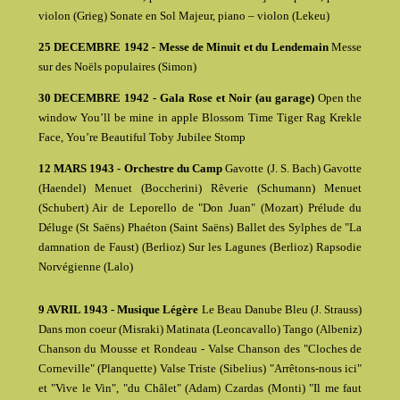
violon (Grieg) Sonate en Sol Majeur, piano – violon (Lekeu)
25 DECEMBRE 1942 - Messe de Minuit et du Lendemain
Messe
sur des Noëls populaires (Simon)
30 DECEMBRE 1942 - Gala Rose et Noir (au garage)
Open the
window You’ll be mine in apple Blossom Time Tiger Rag Krekle
Face, You’re Beautiful Toby Jubilee Stomp
12 MARS 1943 - Orchestre du Camp
Gavotte (J. S. Bach) Gavotte
(Haendel) Menuet (Boccherini) Rêverie (Schumann) Menuet
(Schubert) Air de Leporello de "Don Juan" (Mozart) Prélude du
Déluge (St Saëns) Phaéton (Saint Saëns) Ballet des Sylphes de "La
damnation de Faust) (Berlioz) Sur les Lagunes (Berlioz) Rapsodie
Norvégienne (Lalo)
9 AVRIL 1943 - Musique Légère
Le Beau Danube Bleu (J. Strauss)
Dans mon coeur (Misraki) Matinata (Leoncavallo) Tango (Albeniz)
Chanson du Mousse et Rondeau - Valse Chanson des "Cloches de
Corneville" (Planquette) Valse Triste (Sibelius) "Arrêtons-nous ici"
et "Vive le Vin", "du Châlet" (Adam) Czardas (Monti) "Il me faut