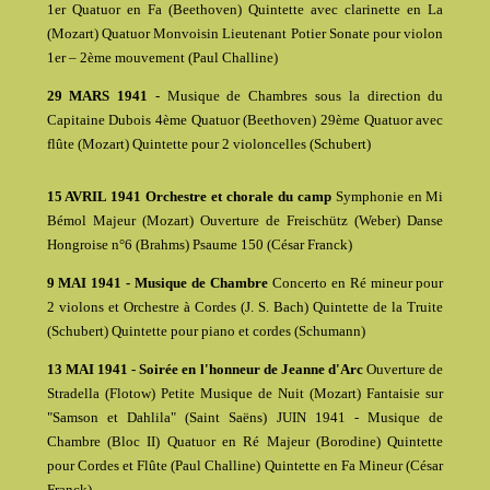
1er Quatuor en Fa (Beethoven) Quintette avec clarinette en La
(Mozart) Quatuor Monvoisin Lieutenant Potier Sonate pour violon
1er – 2ème mouvement (Paul Challine)
29 MARS 1941
- Musique de Chambres sous la direction du
Capitaine Dubois 4ème Quatuor (Beethoven) 29ème Quatuor avec
flûte (Mozart) Quintette pour 2 violoncelles (Schubert)
15 AVRIL 1941 Orchestre et chorale du camp
Symphonie en Mi
Bémol Majeur (Mozart) Ouverture de Freischütz (Weber) Danse
Hongroise n°6 (Brahms) Psaume 150 (César Franck)
9 MAI 1941 - Musique de Chambre
Concerto en Ré mineur pour
2 violons et Orchestre à Cordes (J. S. Bach) Quintette de la Truite
(Schubert) Quintette pour piano et cordes (Schumann)
13 MAI 1941 - Soirée en l'honneur de Jeanne d'Arc
Ouverture de
Stradella (Flotow) Petite Musique de Nuit (Mozart) Fantaisie sur
"Samson et Dahlila" (Saint Saëns) JUIN 1941 - Musique de
Chambre (Bloc II) Quatuor en Ré Majeur (Borodine) Quintette
pour Cordes et Flûte (Paul Challine) Quintette en Fa Mineur (César
Franck)