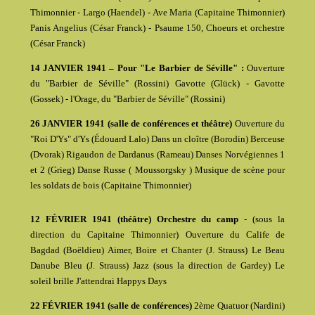
Thimonnier - Largo (Haendel) - Ave Maria (Capitaine Thimonnier)
Panis Angelius (César Franck) - Psaume 150, Choeurs et orchestre
(César Franck)
14 JANVIER 1941 – Pour "Le Barbier de Séville" :
Ouverture
du "Barbier de Séville" (Rossini) Gavotte (Glück) - Gavotte
(Gossek) - l'Orage, du "Barbier de Séville" (Rossini)
26 JANVIER 1941 (salle de conférences et théâtre)
Ouverture du
"Roi D'Ys" d'Ys (Édouard Lalo) Dans un cloître (Borodin) Berceuse
(Dvorak) Rigaudon de Dardanus (Rameau) Danses Norvégiennes 1
et 2 (Grieg) Danse Russe ( Moussorgsky ) Musique de scène pour
les soldats de bois (Capitaine Thimonnier)
12 FÉVRIER 1941 (théâtre) Orchestre du camp
- (sous la
direction du Capitaine Thimonnier) Ouverture du Calife de
Bagdad (Boëldieu) Aimer, Boire et Chanter (J. Strauss) Le Beau
Danube Bleu (J. Strauss) Jazz (sous la direction de Gardey) Le
soleil brille J'attendrai Happys Days
22 FÉVRIER 1941 (salle de conférences)
2ème Quatuor (Nardini)