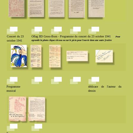
Concert du 23
Oflag IID Gross-Born - Programme du concert du 23 octobre 1941
Pour
octobre 1941
agrandir la photo cliquez dessus ou sur le picto pour l'ouvrir dans une autre fenêtre
Programme
dédicace de l'auteur du
musical
dessin