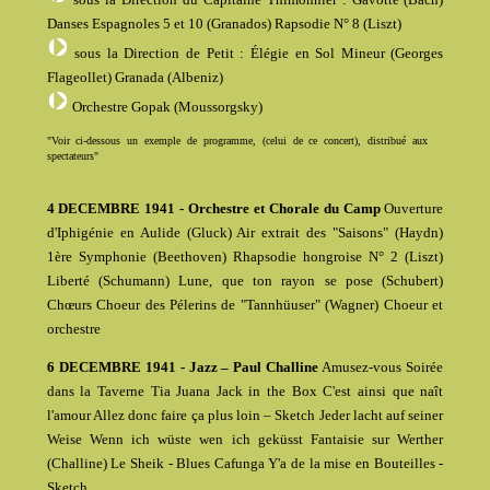
Danses Espagnoles 5 et 10 (Granados) Rapsodie N° 8 (Liszt)
sous la Direction de Petit : Élégie en Sol Mineur (Georges
Flageollet) Granada (Albeniz)
Orchestre Gopak (Moussorgsky)
"Voir ci-dessous un exemple de programme, (celui de ce concert), distribué aux
spectateurs"
4 DECEMBRE 1941 - Orchestre et Chorale du Camp
Ouverture
d'Iphigénie en Aulide (Gluck) Air extrait des "Saisons" (Haydn)
1ère Symphonie (Beethoven) Rhapsodie hongroise N° 2 (Liszt)
Liberté (Schumann) Lune, que ton rayon se pose (Schubert)
Chœurs Choeur des Pélerins de "Tannhüuser" (Wagner) Choeur et
orchestre
6 DECEMBRE 1941 - Jazz – Paul Challine
Amusez-vous Soirée
dans la Taverne Tia Juana Jack in the Box C'est ainsi que naît
l'amour Allez donc faire ça plus loin – Sketch Jeder lacht auf seiner
Weise Wenn ich wüste wen ich geküsst Fantaisie sur Werther
(Challine) Le Sheik - Blues Cafunga Y'a de la mise en Bouteilles -
Sketch