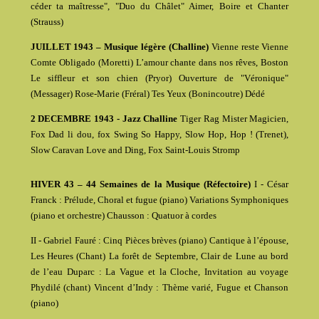
céder ta maîtresse", "Duo du Châlet" Aimer, Boire et Chanter
(Strauss)
JUILLET 1943 – Musique légère (Challine)
Vienne reste Vienne
Comte Obligado (Moretti) L’amour chante dans nos rêves, Boston
Le siffleur et son chien (Pryor) Ouverture de "Véronique"
(Messager) Rose-Marie (Fréral) Tes Yeux (Bonincoutre) Dédé
2 DECEMBRE 1943 - Jazz Challine
Tiger Rag Mister Magicien,
Fox Dad li dou, fox Swing So Happy, Slow Hop, Hop ! (Trenet),
Slow Caravan Love and Ding, Fox Saint-Louis Stromp
HIVER 43 – 44 Semaines de la Musique (Réfectoire)
I - César
Franck : Prélude, Choral et fugue (piano) Variations Symphoniques
(piano et orchestre) Chausson : Quatuor à cordes
II - Gabriel Fauré : Cinq Pièces brèves (piano) Cantique à l’épouse,
Les Heures (Chant) La forêt de Septembre, Clair de Lune au bord
de l’eau Duparc : La Vague et la Cloche, Invitation au voyage
Phydilé (chant) Vincent d’Indy : Thème varié, Fugue et Chanson
(piano)