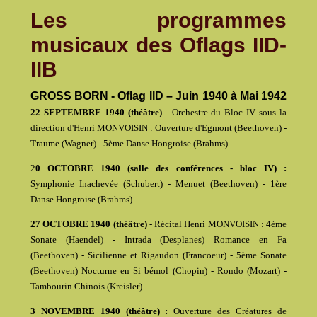
Les programmes
musicaux des Oflags IID-
IIB
GROSS BORN - Oflag IID – Juin 1940 à Mai 1942
22 SEPTEMBRE 1940 (théâtre)
- Orchestre du Bloc IV sous la
direction d'Henri MONVOISIN : Ouverture d'Egmont (Beethoven) -
Traume (Wagner) - 5ème Danse Hongroise (Brahms)
2
0 OCTOBRE 1940 (salle des conférences - bloc IV) :
Symphonie Inachevée (Schubert) - Menuet (Beethoven) - 1ère
Danse Hongroise (Brahms)
27 OCTOBRE 1940 (théâtre)
- Récital Henri MONVOISIN : 4ème
Sonate (Haendel) - Intrada (Desplanes) Romance en Fa
(Beethoven) - Sicilienne et Rigaudon (Francoeur) - 5ème Sonate
(Beethoven) Nocturne en Si bémol (Chopin) - Rondo (Mozart) -
Tambourin Chinois (Kreisler)
3 NOVEMBRE 1940 (théâtre) :
Ouverture des Créatures de