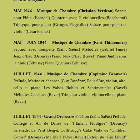
MAI 1944 - Musique de Chambre (Christian Verdeau)
Sonate
pour Flûte (Haendel) Quintette avec 2 violoncelles (Boccherini)
Triptyque pour piano (Georges Flageollet) Sonate pour piano et
violon (César Franck)
MAI – JUIN 1944 – Musique de Chambre (René Thimonnier)
Septuor avec trompette (Saint Saëns) Mélodies (Gabriel Fauré)
Jeux d’Eau (Debussy) Piano Jeux d’Eau (Ravel) Piano Jardin sous
la pluie (Debussy) Piano Quatuor (Debussy)
JUILLET 1944 - Musique de Chambre (Capitaine Beauvais)
Prélude, Marine et chanson (Guy Ropâritz) Pour flûte, violon, alto,
cello et piano Les Valses Nobles et Sentimentales (Ravel)
Mélodies Grecques (Ravel) Trio pour violon, violoncelle et piano
(Ravel)
JUILLET 1944 - Grand Orchestre
Phaéton (Saint Saëns) Prélude,
Cortège et Air de Danse de "l’Enfant Prodigue" (Debussy)
Sérénade, Le Petit Berger, Colliwogg’s Cake Walk de "Children
Corner" (Debussy) Ma Mère l’Oye (Ravel) Extrait du "Roi David"